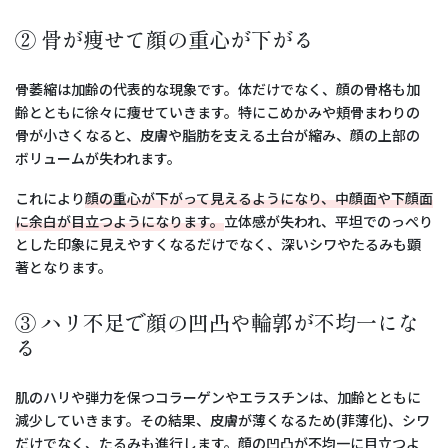
② 骨が痩せて顔の重心が下がる
骨萎縮は加齢の代表的な現象です。体だけでなく、顔の骨格も加
齢とともに徐々に痩せていきます。特にこめかみや頬骨まわりの
骨が小さくなると、皮膚や脂肪を支える土台が縮み、顔の上部の
ボリュームが失われます。
これにより
顔の重心が下がって見えるようになり、中顔面や下顔面
に余白が目立つようになります。
立体感が失われ、平坦でのっぺり
とした印象に見えやすくなるだけでなく、深いシワやたるみも顕
著となります。
③ ハリ不足で顔の凹凸や輪郭が不均一にな
る
肌のハリや弾力を保つコラーゲンやエラスチンは、加齢とともに
減少していきます。その結果、皮膚が薄くなるため(菲薄化)、シワ
だけでなく、たるみも進行します。顔の凹凸が不均一に目立つよ