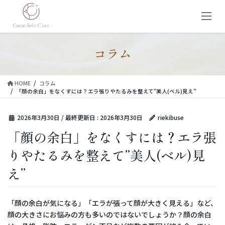
コ
ナ
ン
ビ
テ
ゲ
ン
ー
ツ
シ
コラム
に
ョ
移
ン
動
に
HOME
コラム
移
「顔の余白」をなくすには？エラ張りやたるみを整えて”美人(ベル)見え”
動
2026年3月30日
/ 最終更新日 :
2026年3月30日
riekibuse
「顔の余白」をなくすには？エラ張
りやたるみを整えて”美人(ベル)見
え”
「顔の余白が気になる」「エラが張って顔が大きく見える」など、
顔の大きさにお悩みの方も多いのではないでしょうか？顔の余白