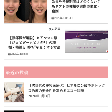
効果や持続期間はどのくらい？
糸リフトの種類や実際の変化・
症例
2026年3月16日
次の記事
【指導医が解説】ヒアルロン酸
「ジュビダームビスタ®」の種
類・効果と”持ち”を良くする方法
2026年4月13日
最近の投稿
【次世代の美容医療②】ヒアルロン酸やボトック
ス治療の安全性を高めるエコー診断
2026年8月3日