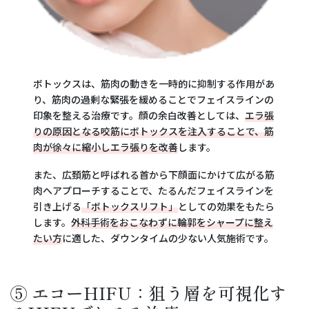
ボトックスは、筋肉の動きを一時的に抑制する作用があ
り、筋肉の過剰な緊張を緩めることでフェイスラインの
印象を整える治療です。顔の余白改善としては、
エラ張
りの原因となる咬筋にボトックスを注入することで、筋
肉が徐々に縮小しエラ張りを改善
します。
また、広頚筋と呼ばれる首から下顔面にかけて広がる筋
肉へアプローチすることで、たるんだフェイスラインを
引き上げる
「ボトックスリフト」
としての効果をもたら
します。
外科手術をおこなわずに輪郭をシャープに整え
たい方
に適した、ダウンタイムの少ない人気施術です。
⑤ エコーHIFU：狙う層を可視化す