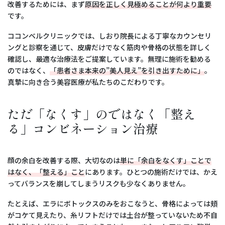
改善するためには、まず
原因を正しく見極めることが何より重要
です。
ココンベルクリニックでは、しおり院長による丁寧なカウンセリ
ングと診察を通じて、皮膚だけでなく筋肉や骨格の状態を詳しく
確認し、最適な治療法をご提案しています。無理に施術を勧める
のではなく、
「患者さま本来の”美人見え”を引き出すために」
。
真摯に向き合う美容医療が私たちのこだわりです。
ただ「なくす」のではなく「整え
る」コンビネーション治療
顔の余白を改善する際、大切なのは
単に「余白をなくす」ことで
はなく、「整える」こと
にあります。ひとつの施術だけでは、かえ
ってバランスを崩してしまうリスクも少なくありません。
たとえば、エラにボトックスのみをおこなうと、骨格によっては頬
がコケて見えたり、糸リフトだけでは土台が整っていないため不自