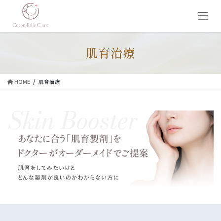
コ
ナ
ン
ビ
テ
ゲ
ン
ー
ツ
シ
肌育治療
に
ョ
移
ン
動
に
HOME
肌育治療
移
動