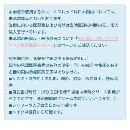
本治療で使用するショートスレッドは日本国内においては、
未承認薬品となっております。
治療に用いる医薬品および機器は当院医師の判断の元、個人
輸入を行っています。
未承認の医薬品・医療機器について「
個人輸入において注意
すべき医薬品等について
」のページをご確認ください。
諸外国における安全性等に係る情報の明示：
国内の承認医薬品等の有無の明示：同一の成分や性能を有す
る他の国内承認医薬品等はありません。
◼︎リスク・副作用：内出血、腫れ、感染、糸の露出、神経障
害
◼︎目安施術時間：15分(鋭針を使う場合は麻酔クリーム併用が
おすすめです。その際麻酔クリームの時間がかかります。）
◼︎シャワーや入浴は当日から可能です。
◼︎メイクは翌日から可能です。