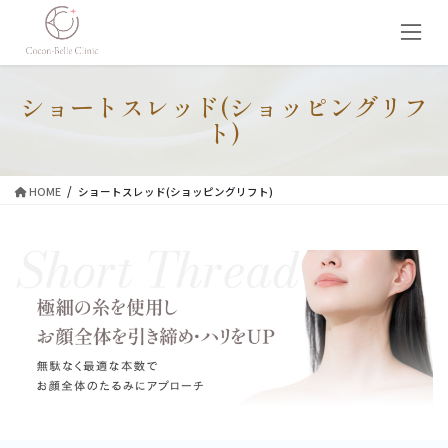
コ
ナ
ン
ビ
テ
ゲ
ン
ー
ツ
シ
ショートスレッド(ショッピングリフ
に
ョ
ト)
移
ン
動
に
移
HOME
ショートスレッド(ショッピングリフト)
動