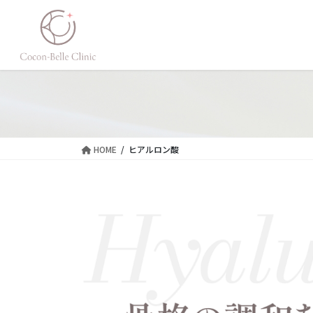
コ
ナ
ン
ビ
テ
ゲ
ン
ー
ツ
シ
に
ョ
移
ン
動
に
移
HOME
ヒアルロン酸
動