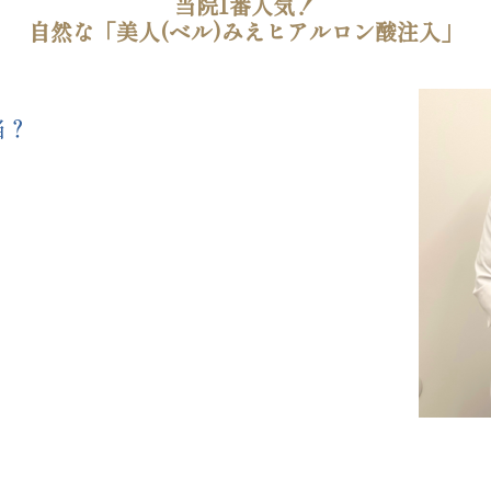
当院1番人気！
自然な「美人(ベル)みえヒアルロン酸注入」
当？
。