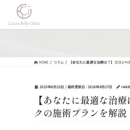
コ
ナ
ン
ビ
テ
ゲ
ン
ー
ツ
シ
に
ョ
移
ン
動
に
移
HOME
コラム
【あなたに最適な治療は？】ココンベ
動
2025年6月23日
/ 最終更新日 :
2026年4月27日
rieki
【あなたに最適な治療
クの施術プランを解説