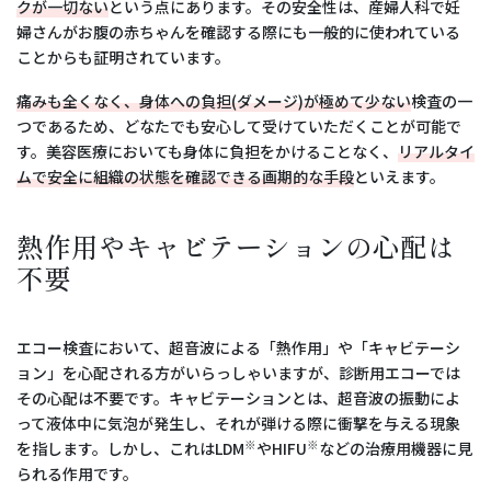
クが一切ない
という点にあります。その安全性は、産婦人科で妊
婦さんがお腹の赤ちゃんを確認する際にも一般的に使われている
ことからも証明されています。
痛みも全くなく、身体への負担(ダメージ)が極めて少ない
検査の一
つであるため、どなたでも安心して受けていただくことが可能で
す。美容医療においても身体に負担をかけることなく、
リアルタイ
ムで安全に組織の状態を確認できる画期的な手段
といえます。
熱作用やキャビテーションの心配は
不要
エコー検査において、超音波による「熱作用」や「キャビテーシ
ョン」を心配される方がいらっしゃいますが、診断用エコーでは
その心配は不要です。キャビテーションとは、超音波の振動によ
って液体中に気泡が発生し、それが弾ける際に衝撃を与える現象
※
※
を指します。しかし、これはLDM
やHIFU
などの治療用機器に見
られる作用です。