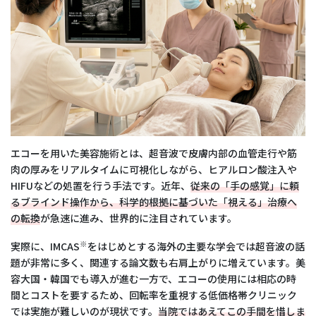
エコーを用いた美容施術とは、超音波で皮膚内部の血管走行や筋
肉の厚みをリアルタイムに可視化しながら、ヒアルロン酸注入や
HIFUなどの処置を行う手法です。近年、
従来の「手の感覚」に頼
るブラインド操作から、科学的根拠に基づいた「視える」治療へ
の転換
が急速に進み、世界的に注目されています。
※
実際に、IMCAS
をはじめとする海外の主要な学会では超音波の話
題が非常に多く、関連する論文数も右肩上がりに増えています。美
容大国・韓国でも導入が進む一方で、エコーの使用には相応の時
間とコストを要するため、回転率を重視する低価格帯クリニック
では実施が難しいのが現状です。
当院ではあえてこの手間を惜しま