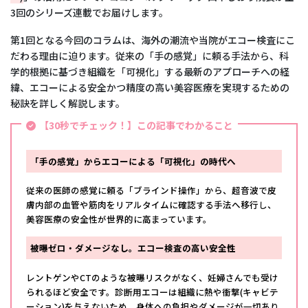
3回のシリーズ連載でお届けします。
第1回となる今回のコラムは、海外の潮流や当院がエコー検査にこ
だわる理由に迫ります。従来の「手の感覚」に頼る手法から、科
学的根拠に基づき組織を「可視化」する最新のアプローチへの経
緯、エコーによる安全かつ精度の高い美容医療を実現するための
秘訣を詳しく解説します。
【30秒でチェック！】この記事でわかること
「手の感覚」からエコーによる「可視化」の時代へ
従来の医師の感覚に頼る「ブラインド操作」から、超音波で皮
膚内部の血管や筋肉をリアルタイムに確認する手法へ移行し、
美容医療の安全性が世界的に高まっています。
被曝ゼロ・ダメージなし。エコー検査の高い安全性
レントゲンやCTのような被曝リスクがなく、妊婦さんでも受け
られるほど安全です。診断用エコーは組織に熱や衝撃(キャビテ
ーション)を与えないため、身体への負担やダメージが一切あり