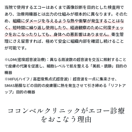
当院で使用するエコーはあくまで画像診断を目的とした検査用で
あり、治療用機器とは出力の仕組みが根本的に異なります。そのた
め、
組織にダメージを与えるような熱や衝撃が発生することはな
く、短時間に繰り返し使用したり、経過観察のために何度チェッ
クをおこなったりしても、身体への悪影響はありません。
衛生管
理にさえ留意すれば、極めて安全に組織内部を確認し続けること
が可能です。
※LDM(密度超音波治療)：異なる周波数の超音波を交互に照射すること
で皮膚の代謝を促進し、細胞レベルで肌を整える「美肌・鎮静」目的の
機器
※HIFU(ハイフ / 高密度焦点式超音波)：超音波を一点に集束させ、
SMAS筋膜などの目的の皮膚層に熱を発生させて引き締める「リフトア
ップ」目的の機器
ココンベルクリニックがエコー診療
をおこなう理由