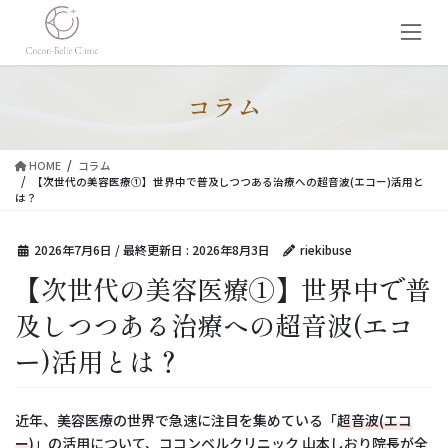
コ
ナ
ン
ビ
テ
ゲ
ン
ー
ツ
シ
コラム
に
ョ
移
ン
動
に
HOME
コラム
移
【次世代の美容医療①】世界中で普及しつつある治療への超音波(エコー)活用と
動
は？
2026年7月6日
/ 最終更新日 :
2026年8月3日
riekibuse
【次世代の美容医療①】世界中で普
及しつつある治療への超音波(エコ
ー)活用とは？
近年、美容医療の世界で急速に注目を集めている「
超音波(エコ
ー)
」の活用について、ココンベルクリニック 山本しおり院長が全