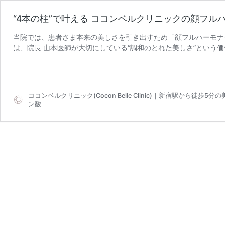
“4本の柱”で叶える ココンベルクリニックの顔フル
当院では、患者さま本来の美しさを引き出すため「顔フルハーモナ
は、院長 山本医師が大切にしている“調和のとれた美しさ”という
“4
「顔フルハーモナイズ治療 …
続きを読む
本
の
柱”で
ココンベルクリニック(Cocon Belle Clinic)｜新宿駅か
叶
ン酸
え
る
コ
コ
ン
ベ
ル
ク
リ
ニ
ッ