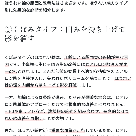
ほうれい線の原因と改善法はさまざまです。ほうれい線のタイプ
別に効果的な施術を紹介します。
①くぼみタイプ：凹みを持ち上げて
影を消す
くぼみタイプのほうれい線は、
加齢による顔面骨の萎縮が主な原
因
です。小鼻横に生じる凹み影の改善には
ヒアルロン酸注入が第
一選択
とされます。凹んだ部位の骨膜上へ適切な粘弾性のヒアル
ロン酸を直接注入し、失われたボリュームを補うことで、
ほうれい
線の溝を内側から持ち上げて影を軽減
します。
一方、加齢による骨萎縮が進み、たるみが顕著な場合は、ヒアル
ロン酸単体のアプローチだけでは根本的な改善とはなりません。
HIFUや糸リフトなど、数種類の施術を組み合わせ、長期的なほう
れい線改善を目指す
ことが大切です。
また、ほうれい線付近は
重要な血管が走行
しているため、ヒアル