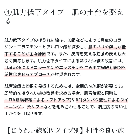
④肌力低下タイプ：肌の土台を整え
る
肌力低下タイプのほうれい線は、加齢などによって真皮のコラー
ゲン・エラスチン・ヒアルロン酸が減少し、
肌のハリや弾力が低
下することが主な原因
です。また、皮膚を支える筋膜の衰えも大
きく関与します。肌力低下タイプによるほうれい線の改善には、
肌育治療によるコラーゲンやエラスチンを生み出す線維芽細胞を
活性化させるアプローチ
が推奨されます。
肌育治療の効果を発揮するためには、定期的な施術が必要です。
即時的なほうれい線の改善を求める場合、肌育治療と同時に
HIFU(筋膜収縮によるリフトアップ)
や
RF(タンパク変性によるタイ
トニング)
、
糸リフト
などを組み合わせることで、満足度の高い仕
上がりを目指せます。
【ほうれい線原因タイプ別】相性の良い施