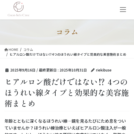
コ
ナ
ン
ビ
テ
ゲ
ン
ー
ツ
シ
コラム
に
ョ
移
ン
動
に
HOME
コラム
移
ヒアルロン酸だけではない⁉︎ 4つのほうれい線タイプと効果的な美容施術まとめ
動
2025年9月16日
/ 最終更新日 :
2025年10月31日
riekibuse
ヒアルロン酸だけではない⁉︎ 4つの
ほうれい線タイプと効果的な美容施
術まとめ
年齢とともに深くなるほうれい線…鏡を見るたびにため息をつい
ていませんか？ほうれい線治療といえばヒアルロン酸注入が一般