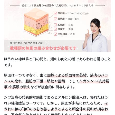
自然に改善
ほうれい線は鼻と口の間と、頬のお肉との差であらわれる溝のこと
です。
原因は一つではなく、主に
加齢による顔面骨の萎縮
、
筋肉のバラ
ンスの崩れ
、
脂肪の下垂・移動や蓄積
、そして
リガメント(支持靭
帯)や筋膜の衰え
などが複合的に関与します。
シワ治療の代表的な施術であるヒアルロン酸注入は、優れたほう
れい線治療法の一つです。しかし、原因が多岐にわたるため、
ほ
うれい線の”線”のみを改善しようとすると顔全体の調和が損なわ
れ、不自然な仕上がりになる可能性
も少なくありません。