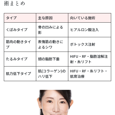
術まとめ
タイプ
主な原因
向いている施術
骨の凹みによる
くぼみタイプ
ヒアルロン酸注入
影
筋肉の動きタイ
表情筋の動きに
ボトックス注射
プ
よるシワ
HIFU・RF・脂肪溶解注
たるみタイプ
頬の脂肪下垂
射・糸リフト
肌(コラーゲン)の
HIFU・RF・糸リフト・
肌力低下タイプ
ハリ低下
肌育治療