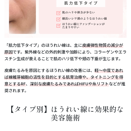
「肌力低下タイプ」のほうれい線は、主に
皮膚弾性物質の減少が
原因
です。紫外線などの外的刺激や加齢により、コラーゲンやエラ
スチン生成が衰えることで肌のハリ低下や頬の下垂が生じます。
皮膚たるみを原因とするほうれい線の改善には、
軽〜中度であれ
ば線維芽細胞の活性を目的とする肌育治療や、タイトニングを得
意とするRF
、
深刻な皮膚たるみであればHIFUや糸リフト
などが推
奨されます。
【タイプ別】ほうれい線に効果的な
美容施術