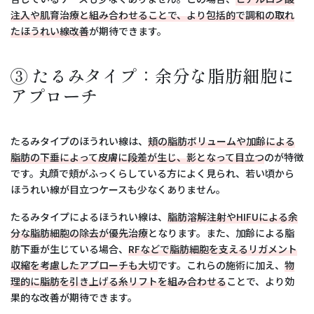
注入や肌育治療と組み合わせることで、より包括的で調和の取れ
たほうれい線改善
が期待できます。
③ たるみタイプ：余分な脂肪細胞に
アプローチ
たるみタイプのほうれい線は、
頬の脂肪ボリュームや加齢による
脂肪の下垂によって皮膚に段差が生じ、影となって目立つ
のが特徴
です。丸顔で頬がふっくらしている方によく見られ、若い頃から
ほうれい線が目立つケースも少なくありません。
たるみタイプによるほうれい線は、
脂肪溶解注射やHIFUによる余
分な脂肪細胞の除去が優先治療
となります。また、加齢による脂
肪下垂が生じている場合、
RFなどで脂肪細胞を支えるリガメント
収縮を考慮したアプローチも大切
です。これらの施術に加え、
物
理的に脂肪を引き上げる糸リフトを組み合わせる
ことで、より効
果的な改善が期待できます。