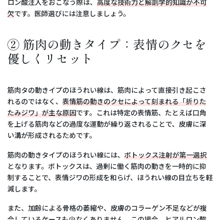
ロン酸注入をおこなう際は、
高度な技術力と解剖学的知識が不可
欠
です。医師選びには注意しましょう。
② 筋肉の動きタイプ：表情のクセを
優しくリセット
筋肉タの動きイプのほうれい線は、筋肉によって直接引き起こさ
れるのではなく、
表情筋の動きのクセによって刻まれる「折りた
たみジワ」が主な原因
です。これは特定の表情筋、たとえば口角
を上げる筋肉などの過度な運動が繰り返されることで、皮膚に深
い溝が形成されるためです。
筋肉の動きタイプのほうれい線には、
ボトックス注射が第一選択
となります。ボトックスは、過剰に働く筋肉の動きを一時的に抑
制することで、表情ジワの形成を和らげ、ほうれい線の目立ちを軽
減します。
また、加齢による骨格の萎縮や、皮膚のコラーゲン不足などが複
合しているケースも少なくありません。この場合、
ヒアルロン酸