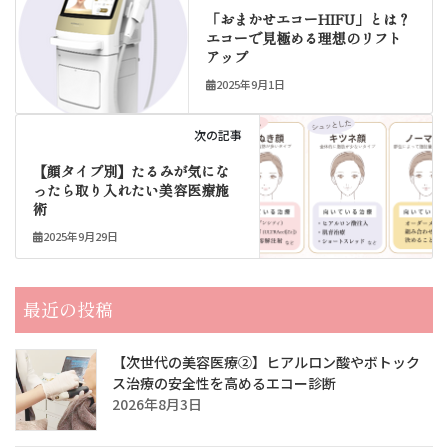
「おまかせエコーHIFU」とは？
エコーで見極める理想のリフト
アップ
2025年9月1日
次の記事
【顔タイプ別】たるみが気にな
ったら取り入れたい美容医療施
術
2025年9月29日
最近の投稿
【次世代の美容医療②】ヒアルロン酸やボトック
ス治療の安全性を高めるエコー診断
2026年8月3日