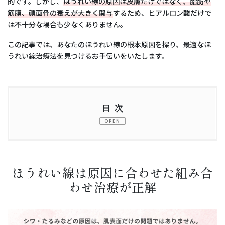
的です。しかし、
ほうれい線の原因は皮膚だけではなく、脂肪や
筋膜、顔面骨の衰えが大きく関与
するため、ヒアルロン酸だけで
は不十分な場合も少なくありません。
この記事では、あなたのほうれい線の根本原因を探り、最適なほ
うれい線治療法を見つけるお手伝いをいたします。
目次
OPEN
1.
ほうれい線は原因に合わせた組み合わせ治療が正解
2.
あなたはどれ？4つのほうれい線タイプのセルフチ
ほうれい線は原因に合わせた組み合
ェック
わせ治療が正解
3.
【タイプ別】ほうれい線に効果的な美容施術
4.
当院の「顔フルハーモナイズ治療」でほうれい線を