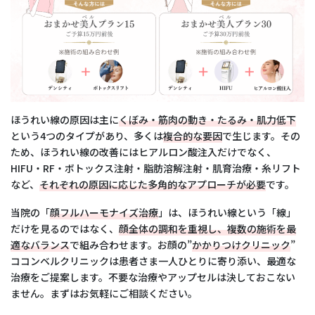
ほうれい線の原因は主に
くぼみ・筋肉の動き・たるみ・肌力低下
という4つのタイプがあり、多くは
複合的な要因
で生じます。その
ため、ほうれい線の改善にはヒアルロン酸注入だけでなく、
HIFU・RF・ボトックス注射・脂肪溶解注射・肌育治療・糸リフト
など、
それぞれの原因に応じた多角的なアプローチが必要
です。
当院の「
顔フルハーモナイズ治療
」は、ほうれい線という「線」
だけを見るのではなく、
顔全体の調和を重視し、複数の施術を最
適なバランス
で組み合わせます。お顔の”
かかりつけクリニック
”
ココンベルクリニックは患者さま一人ひとりに寄り添い、最適な
治療をご提案します。不要な治療やアップセルは決しておこない
ません。まずはお気軽にご相談ください。