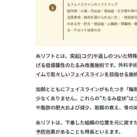
るフェイスラインのリフトアップ
副作用：火傷・内出血・感染症・引き攣れ等
注意事項・施術を受けられない方：・施術部
のある方・肝炎・感染症・心臓病・腎臓病・
方・ケロイド体質の方
糸リフトとは、
突起(コグ)や返しのついた特
げる低侵襲性のたるみ改善施術
です。外科手
イムで若々しいフェイスラインを目指せる施
加齢とともにフェイスラインがもたつき「輪
少なくありません。これらの”たるみ症状”は
や脂肪の肥大および減少、筋膜の衰え、骨の
糸リフトは、下垂した組織の位置を元に戻す
予防効果
があることも特長といえます。