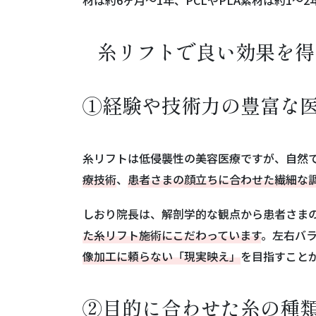
材は約6ヶ月〜1年、PCLやPLA素材は約1〜
糸リフトで良い効果を得
①経験や技術力の豊富な
糸リフトは低侵襲性の美容医療ですが、自然
療技術
、
患者さまの顔立ちに合わせた繊細な
しおり院長は、解剖学的な観点から患者さま
た糸リフト施術にこだわっています
。左右バ
像加工に頼らない「現実映え」
を目指すこと
②目的に合わせた糸の種