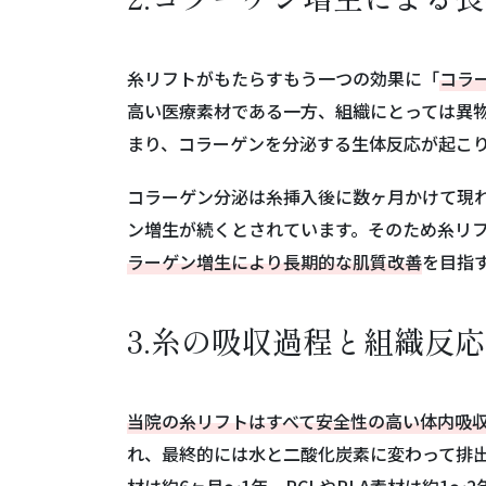
糸リフトがもたらすもう一つの効果に「
コラ
高い医療素材である一方、組織にとっては異
まり、コラーゲンを分泌する生体反応が起こ
コラーゲン分泌は糸挿入後に数ヶ月かけて現
ン増生が続くとされています。そのため糸リ
ラーゲン増生により長期的な肌質改善
を目指
3.糸の吸収過程と組織反
当院の糸リフトはすべて安全性の高い体内吸
れ、最終的には水と二酸化炭素に変わって排出