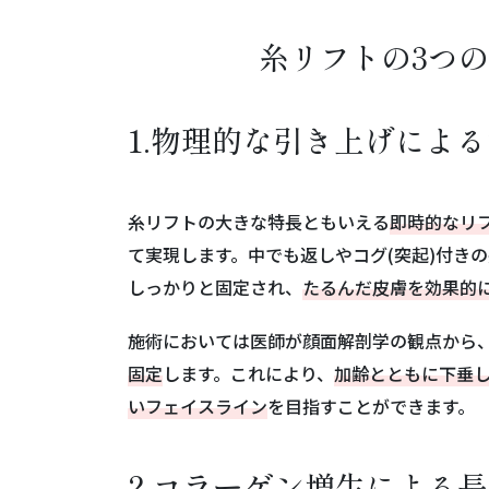
糸リフトの3つ
1.物理的な引き上げによ
糸リフトの大きな特長ともいえる
即時的なリ
て実現します。中でも返しやコグ(突起)付き
しっかりと固定され、
たるんだ皮膚を効果的
施術においては医師が顔面解剖学の観点から
固定
します。これにより、
加齢とともに下垂
いフェイスライン
を目指すことができます。
2.コラーゲン増生による