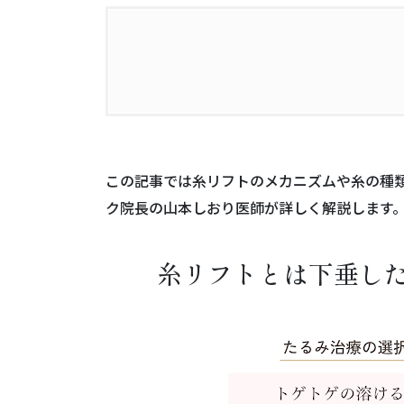
1.
糸リフトとは下垂した組織の位置
2.
糸リフトの3つの美容効果とメカ
この記事では糸リフトのメカニズムや糸の種
3.
糸リフトで良い効果を得るために
ク院長の山本しおり医師が詳しく解説します
4.
糸リフトのメリット・デメリット
糸リフトとは下垂し
5.
糸リフト施術の基本事項
6.
糸リフトのよくある質問