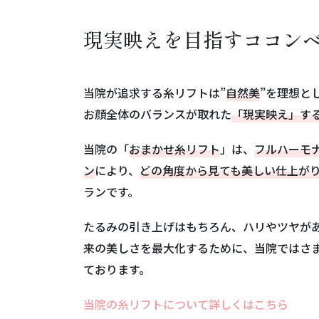
現実映えを目指すココン
当院が追求する糸リフトは”
自然美
”を理想と
お顔全体のバランスが取れた
「現実映え」す
当院の「
おまかせ糸リフト
」は、
フルハーモ
ン
により、
どの角度から見ても美しい仕上が
ランです。
たるみの引き上げはもちろん、ハリやツヤがあ
来の美しさを最大化するために、当院ではさ
ております。
当院の糸リフトについて詳しくはこちら