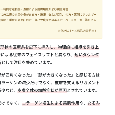
の一時的な違和感・血塞による皮膚壊死および視覚障害
位に未治療の疾患や傷がある方・妊娠中および授乳中の方・薬剤にアレルギー
糖尿病・重症の高血圧の方・自己免疫疾患のある方・ペースメーカー等のある
※価格はすべて税込み表記です
殊形状の医療糸を皮下に挿入し、物理的に組織を引き上
術による従来のフェイスリフトと異なり、
短いダウンタ
術
として注目を集めています。
郭が四角くなった」「顔が大きくなった」と感じる方は
コラーゲンの減少だけでなく、皮膚を支えるリガメント
減少など、
皮膚全体の加齢症状が原因
とされています。
だけでなく、
コラーゲン増生による美肌作用
や、
たるみ