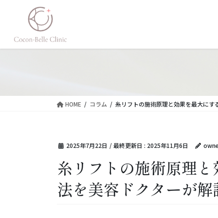
コ
ナ
ン
ビ
テ
ゲ
ン
ー
ツ
シ
に
ョ
移
ン
動
に
移
HOME
コラム
糸リフトの施術原理と効果を最大にす
動
2025年7月22日
/ 最終更新日 :
2025年11月6日
owne
糸リフトの施術原理と
法を美容ドクターが解