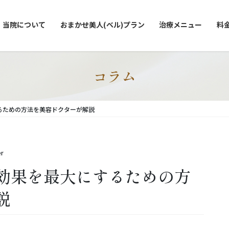
当院について
おまかせ美人(ベル)プラン
治療メニュー
料
コラム
るための方法を美容ドクターが解説
r
効果を最大にするための方
説