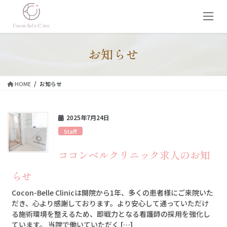
コ
ナ
ン
ビ
テ
ゲ
ン
ー
ツ
シ
お知らせ
に
ョ
移
ン
動
に
HOME
お知らせ
移
動
2025年7月24日
Staff
ココンベルクリニック求人のお知
らせ
Cocon-Belle Clinicは開院から1年、多くの患者様にご来院いた
だき、心より感謝しております。より安心して通っていただけ
る施術環境を整えるため、即戦力となる看護師の採用を強化し
ています。 当院で働いていただく […]