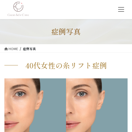
コ
ナ
ン
ビ
テ
ゲ
ン
ー
ツ
シ
症例写真
に
ョ
移
ン
動
に
HOME
症例写真
移
動
40代女性の糸リフト症例